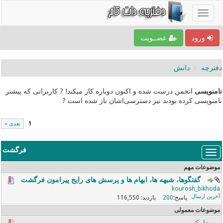
ورود
عضــویت
دفترچه
دانش
نامنویسی
انجمن درست شده و اکنون دوباره کار میکند! ? کاربرانی که پیشتر
نامنویسی کرده بودند نیز دسترسی‌اشان باز شده است ?
1
بعدی »
فرگشت
موضوعات مهم
گفتگوها، شبهه ها، ابهام ها و پرسش های رایج پیرامون فرگشت
kourosh_bikhoda
116,550
200
موضوعات معمولی
مزداییک