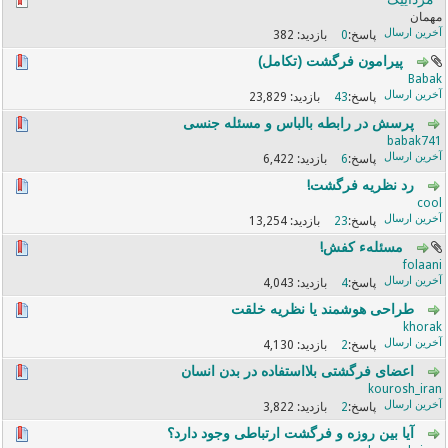
مهمان
382
0
پيرامون فرگشت (تكامل)
Babak
23,829
43
پرسش در رابطه بالباس و مسئله جنسی
babak741
6,422
6
رد نظریه فرگشت!
cool
13,254
23
مسئلهء کفش!
folaani
4,043
4
طراحی هوشمند یا نظریه خلقت
khorak
4,130
2
اعضای فرگشتی بلااستفاده در بدن انسان
kourosh_iran
3,822
2
آیا بین روزه و فرگشت ارتباطی وجود دارد؟