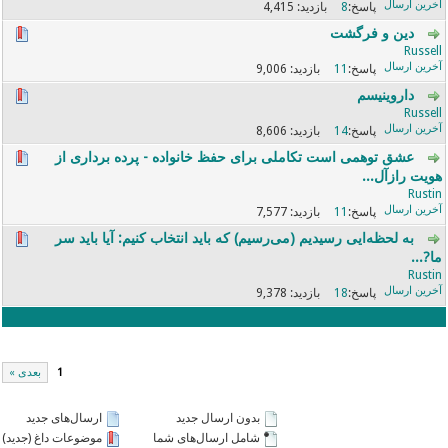
4,415
8
دین و فرگشت
Russell
9,006
11
داروینیسم
Russell
8,606
14
عشق توهمی است تکاملی برای حفظ خانواده - پرده برداری از
هویت رازآل...
Rustin
7,577
11
به لحظه‌ایی رسیدیم (می‌رسیم) که باید انتخاب کنیم: آیا باید سر
ما?...
Rustin
9,378
18
1
بعدی »
بدون ارسال جدید
ارسال‌های جدید
شامل ارسال‌های شما
موضوعات داغ (جدید)