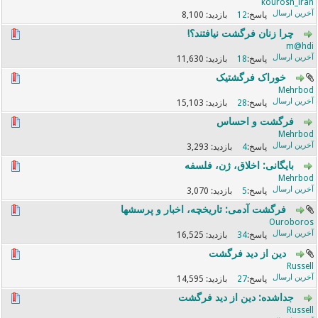
kourosh_iran
8,100
12
چرا زنان فرگشت نیافتند؟!
m@hdi
11,630
18
خوراک فرگشتیک
Mehrbod
15,103
28
فرگشت و احساس
Mehrbod
3,293
4
بایگانی: اخلاق، ژن، فلسفه
Mehrbod
3,070
5
فرگشت آدمی: تاریخچه، اخبار و پرسشها
Ouroboros
16,525
34
دین از دید فرگشت
Russell
14,595
27
جداشده: دین از دید فرگشت
Russell