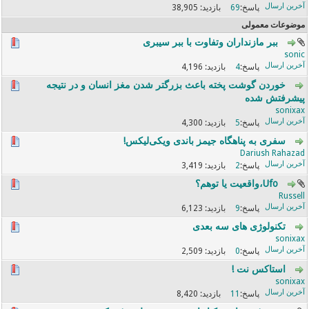
38,905
69
موضوعات معمولی
ببر مازنداران وتفاوت با ببر سیبری
sonic
4,196
4
خوردن گوشت پخته باعث بزرگتر شدن مغز انسان و در نتیجه
پیشرفتش شده
sonixax
4,300
5
سفری به پناهگاه جیمز باندی ویکی‌لیکس!
Dariush Rahazad
3,419
2
Ufo،واقعیت یا توهم؟
Russell
6,123
9
تکنولوژی های سه بعدی
sonixax
2,509
0
استاکس نت !
sonixax
8,420
11