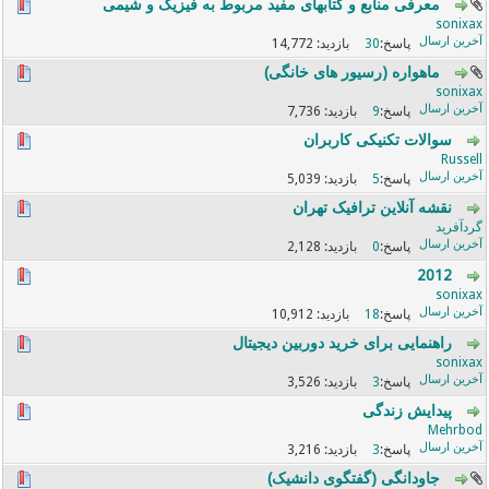
معرفی منابع و کتابهای مفید مربوط به فیزیک و شیمی
sonixax
14,772
30
ماهواره (رسیور های خانگی)
sonixax
7,736
9
سوالات تکنیکی کاربران
Russell
5,039
5
نقشه آنلاین ترافیک تهران
گردآفرید
2,128
0
2012
sonixax
10,912
18
راهنمایی برای خرید دوربین دیجیتال
sonixax
3,526
3
پیدایش زندگی
Mehrbod
3,216
3
جاودانگی (گفتگوی دانشیک)