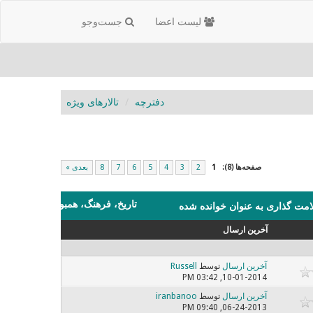
لیست اعضا
جست‌و‌جو
دفترچه
تالارهای ویژه
صفحه‌ها (8):
1
2
3
4
5
6
7
8
بعدی »
تاریخ، فرهنگ، همبود
امت گذاری به عنوان خوانده شده
آخرین ارسال
آخرین ارسال
توسط
Russell
10-01-2014, 03:42 PM
آخرین ارسال
توسط
iranbanoo
06-24-2013, 09:40 PM