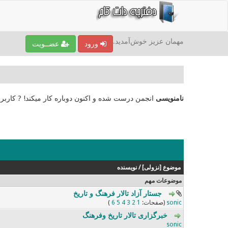
مهمان عزیز خوش‌آمدید.
ورود
عضــویت
نامنویسی
انجمن درست شده و اکنون دوباره کار میکند! ? کاربر
موضوع
[
نزولی
]
/
نویسنده
موضوعات مهم
جستار آزاد تالار فرهنگ و تاریخ
0 رای - 0 از میانگین 5 رای
5
4
3
2
1
sonic
(صفحات:
1
2
3
4
5
6
)
خبرگزاری تالار تاریخ وفرهنگ
0 رای - 0 از میانگین 5 رای
5
4
3
2
1
sonic