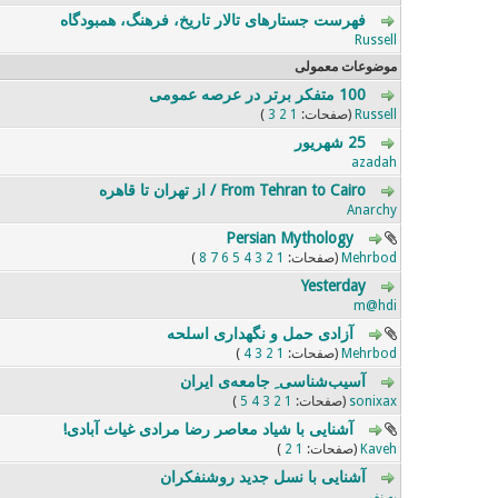
فهرست جستارهای تالار تاریخ، فرهنگ، همبودگاه
0 رای - 0 از میانگین 5 رای
5
4
3
2
1
Russell
موضوعات معمولی
100 متفکر برتر در عرصه عمومی
1 رای - 5 از میانگین 5 رای
5
4
3
2
1
Russell
(صفحات:
1
2
3
)
25 شهریور
0 رای - 0 از میانگین 5 رای
5
4
3
2
1
azadah
From Tehran to Cairo / از تهران تا قاهره
0 رای - 0 از میانگین 5 رای
5
4
3
2
1
Anarchy
Persian Mythology
0 رای - 0 از میانگین 5 رای
5
4
3
2
1
Mehrbod
(صفحات:
1
2
3
4
5
6
7
8
)
Yesterday
0 رای - 0 از میانگین 5 رای
5
4
3
2
1
m@hdi
آزادی حمل و نگهداری اسلحه
0 رای - 0 از میانگین 5 رای
5
4
3
2
1
Mehrbod
(صفحات:
1
2
3
4
)
آسیب‌شناسی ِ جامعه‌ی ایران
1 رای - 5 از میانگین 5 رای
5
4
3
2
1
sonixax
(صفحات:
1
2
3
4
5
)
آشنایی با شیاد معاصر رضا مرادی غیاث آبادی!
1 رای - 5 از میانگین 5 رای
5
4
3
2
1
Kaveh
(صفحات:
1
2
)
آشنایی با نسل جدید روشنفکران
0 رای - 0 از میانگین 5 رای
5
4
3
2
1
یه نفر