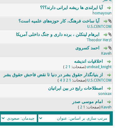
آیا ایرلندی ها ریشه ایرانی دارند؟؟؟
0 رای - 0 از میانگین 5 رای
5
4
3
2
1
homayoun
آیا ساخت فرهنگ، کار حوزه‌های علمیه است؟
1 رای - 5 از میانگین 5 رای
5
4
3
2
1
U.S.CENTCOM
ابرهام لینکلن ، برده داری و جنگ داخلی‌ آمریکا
0 رای - 0 از میانگین 5 رای
5
4
3
2
1
Theodor Herzl
احمد کسروی
0 رای - 0 از میانگین 5 رای
5
4
3
2
1
Kaveh
اخلاقیات اندیشه
0 رای - 0 از میانگین 5 رای
5
4
3
2
1
undead_knight
(صفحات:
1
2
)
از بنیانگذار حقوق بشر در دنیا تا نقض فاحش حقوق بشر
1 رای - 5 از میانگین 5 رای
5
4
3
2
1
U.S.CENTCOM
(صفحات:
1
2
3
4
)
اصطلاحات رایج در بین ایرانیان
0 رای - 0 از میانگین 5 رای
5
4
3
2
1
sonixax
امام موسی صدر
0 رای - 0 از میانگین 5 رای
5
4
3
2
1
Kaveh
(صفحات:
1
2
)