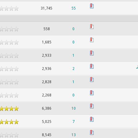
31,745
55
558
0
1,685
0
2,933
1
2,936
2
2,828
1
2,268
0
6,386
10
5,025
7
8,545
13