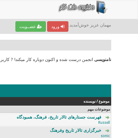
مهمان عزیز خوش‌آمدید.
ورود
عضــویت
نامنویسی
انجمن درست شده و اکنون دوباره کار میکند! ? کاربر
موضوع
/
نویسنده
موضوعات مهم
فهرست جستارهای تالار تاریخ، فرهنگ، همبودگاه
0 رای - 0 از میانگین 5 رای
5
4
3
2
1
Russell
خبرگزاری تالار تاریخ وفرهنگ
0 رای - 0 از میانگین 5 رای
5
4
3
2
1
sonic