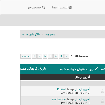
لیست اعضا
جست‌و‌جو
دفترچه
تالارهای ویژه
صفحه‌ها (8):
1
2
3
4
5
6
7
8
بعدی »
تاریخ، فرهنگ، همبود
امت گذاری به عنوان خوانده شده
آخرین ارسال
آخرین ارسال
توسط
Russell
08-09-2012, 04:40 AM
آخرین ارسال
توسط
iranbanoo
06-24-2013, 09:40 PM