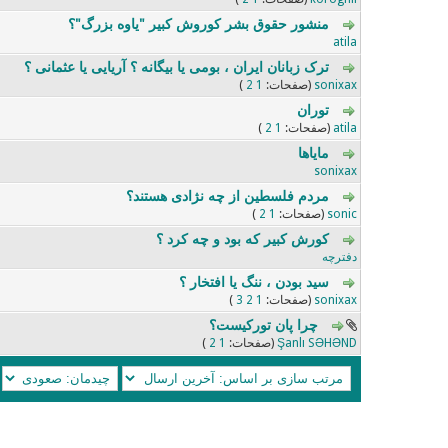
منشور حقوق بشر کوروش کبیر "یاوه بزرگ"؟
0 رای - 0 از میانگین 5 رای
5
4
3
2
1
atila
ترک زبانان ایران ، بومی یا بیگانه ؟ آریایی یا عثمانی ؟
1 رای - 5 از میانگین 5 رای
5
4
3
2
1
sonixax
(صفحات:
1
2
)
توران
0 رای - 0 از میانگین 5 رای
5
4
3
2
1
atila
(صفحات:
1
2
)
مایاها
0 رای - 0 از میانگین 5 رای
5
4
3
2
1
sonixax
مردم فلسطین از چه نژادی هستند؟
0 رای - 0 از میانگین 5 رای
5
4
3
2
1
sonic
(صفحات:
1
2
)
کورش کبیر که بود و چه کرد ؟
0 رای - 0 از میانگین 5 رای
5
4
3
2
1
دفترچه
سید بودن ، ننگ یا افتخار ؟
1 رای - 5 از میانگین 5 رای
5
4
3
2
1
sonixax
(صفحات:
1
2
3
)
چرا پان تورکیست؟
1 رای - 5 از میانگین 5 رای
5
4
3
2
1
Şanlı SƏHƏND
(صفحات:
1
2
)